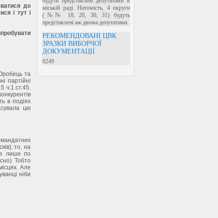
будуть представлені депутатами в
уватися до
міській раді. Натомість, 4 округи
ся і тут і
(№№ 18, 20, 30, 31) будуть
представлені аж двома депутатами.
ипробувати
РЕКОМЕНДОВАНІ ЦВК
ЗРАЗКИ ВИБОРЧОЇ
ДОКУМЕНТАЦІЇ
0249
 Оробець та
ні партійні
5 ч.1 ст.45.
онкурентів
ть в подіях
асувала цю
омандатних
ів), то, на
ле лише по
сно). Тобто
місцях. Але
ванці ніби