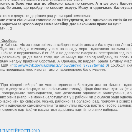
понують балотуватися до обласної ради по списку. А я ще хочу балот
ади, бо знаю, що пройду по своєму округу. Можу я одночасно балотувати
ватися в депутати до різних рад у принципі неможливо.
нс стати сільським головою села Нетудихата, але одночасно хотів би в
в боротьбі за крісло мера Немабасейну. Дає Закон мені право на це?"
и.... ;)
 Оробець
 р. Київська міська територіальна виборча комісія зняла з балотування Лесю
 Підстава: обидва самовисунулися на посаду мера і одночасно очолили пев
 нібито, є порушенням ч.6 ст. 35, а це дозволяє скасувати реєстрацію згідно п.
о резонансу ця дія мала тому, що не минув ще період Майдану, як проти к
ібну негідну практику боротьби. А Оробець, як нардеп, брала активну учас
 ЦВК (
http://www.cvk.gov.ua/pls/acts/ShowCard?id=37327&what=0
) 15.05.14 ск
 підтвердивши, можливість і такого паралельного балотування.
 "Про місцеві вибори" не можна одночасно балотуватися по кількох одн
апр. в депутати сільради та на сільського голову). Щодо багатомандатних (списк
ід попереднього законодавства, вже дозволили одночасне балотування, а
зних рівнів (напр. не можна балотуватися у 2 районні чи 2 обласні ради одноча
часно йти до сільської, міської, районної та обласної рад, причому в різних 
бути одночасно самовисунутим та висунутим якоюсь партією (тобто самовису
 окремою партією) чи висуватися від різних партій по різних виборах.
 ПАРТІЙНОСТІ 2010