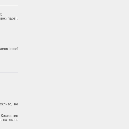
л:
оєї партії,
лена іншої
ожливо, не
х Костянтин
ь на якесь