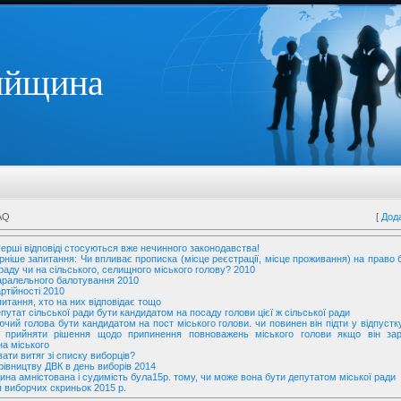
ийщина
AQ
[
Дод
ерші відповіді стосуються вже нечинного законодавства!
ніше запитання: Чи впливає прописка (місце реєстрації, місце проживання) на право
 раду чи на сільського, селищного міського голову? 2010
аралельного балотування 2010
ртійності 2010
питання, хто на них відповідає тощо
путат сільської ради бути кандидатом на посаду голови цієї ж сільської ради
ючий голова бути кандидатом на пост міського голови. чи повинен він підти у відпустк
а прийняти рішення щодо припинення повноважень міського голови якщо він зар
а міського
ати витяг зі списку виборців?
ерівництву ДВК в день виборів 2014
на амністована і судимість була15р. тому, чи може вона бути депутатом міської ради
 виборчих скриньок 2015 р.