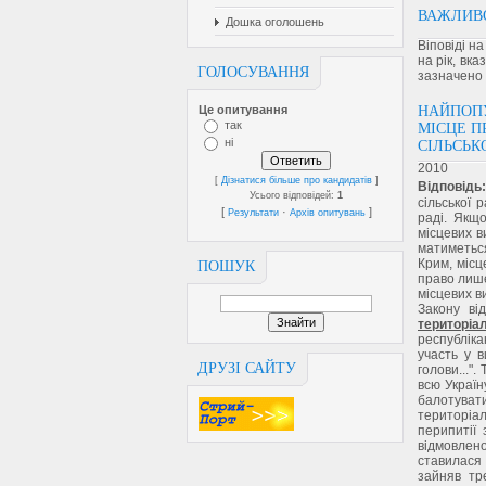
ВАЖЛИВО
Дошка оголошень
Віповіді н
на рік, вка
ГОЛОСУВАННЯ
зазначено 
НАЙПОПУ
Це опитування
так
МІСЦЕ П
ні
СІЛЬСЬК
2010
[
Дізнатися більше про кандидатів
]
Відповідь:
Усього відповідей:
1
сільської 
[
·
]
Результати
Архів опитувань
раді. Якщо
місцевих в
матиметься
Крим, місц
ПОШУК
право лише
місцевих в
Закону ві
територіа
республіка
участь у в
ДРУЗІ САЙТУ
голови..."
всю Україн
балотуват
територіал
перипитії
відмовлено
ставилася 
зайняв тр