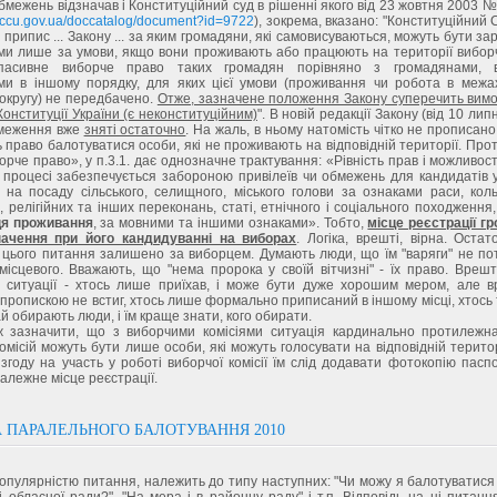
бмежень відзначав і Конституційний суд в рішенні якого від 23 жовтня 2003 
.ccu.gov.ua/doccatalog/document?id=9722
), зокрема, вказано: "Конституційний 
 припис ... Закону ... за яким громадяни, які самовисуваються, можуть бути за
ми лише за умови, якщо вони проживають або працюють на території виборчо
пасивне виборче право таких громадян порівняно з громадянами, в
ми в іншому порядку, для яких цієї умови (проживання чи робота в межах
округу) не передбачено.
Отже, зазначене положення Закону суперечить вимо
 Конституції України (є неконституційним)
". В новій редакції Закону (від 10 лип
бмеження вже
зняті остаточно
. На жаль, в ньому натомість чітко не прописан
 право балотуватися особи, які не проживають на відповідній території. Прот
орче право», у п.3.1. дає однозначне трактування: «Рівність прав і можливост
 процесі забезпечується забороною привілеїв чи обмежень для кандидатів у
 на посаду сільського, селищного, міського голови за ознаками раси, кол
, релігійних та інших переконань, статі, етнічного і соціального походження
ця проживання
, за мовними та іншими ознаками». Тобто,
місце реєстрації г
ачення при його кандидуванні на виборах
. Логіка, врешті, вірна. Оста
цього питання залишено за виборцем. Думають люди, що їм "варяги" не пот
ісцевого. Вважають, що "нема пророка у своїй вітчизні" - їх право. Врешті
і ситуації - хтось лише приїхав, і може бути дуже хорошим мером, але в
 пропискою не встиг, хтось лише формально приписаний в іншому місці, хтось
хай обирають люди, і їм краще знати, кого обирати.
ж зазначити, що з виборчими комісіями ситуація кардинально протилежн
омісій можуть бути лише особи, які можуть голосувати на відповідній територ
згоду на участь у роботі виборчої комісії їм слід додавати фотокопію паспо
алежне місце реєстрації.
 ПАРАЛЕЛЬНОГО БАЛОТУВАННЯ 2010
популярністю питання, належить до типу наступних: "Чи можу я балотуватис
 і обласної ради?", "На мера і в районну раду" і т.п. Відповідь на ці питанн