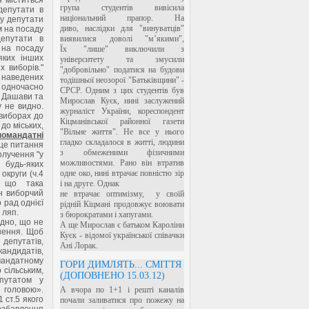
група студентів вивісила
депутати в
національний прапор. На
у депутати
диво, наслідки для "винуватців"
м на посаду
депутати в
виявилися доволі "м’якими",
 на посаду
Їх "лише" виключили з
яких інших
університету та змусили
 виборів."
"добровільно" податися на будови
я наведених
тодішньої неозорої "Батьківщини" -
 одночасно
СРСР. Одним з цих студентів був
у Дашави та
Мирослав Куєк, нині заслужений
у не видно.
журналіст України, кореспондент
 виборах до
Кіцманівської районної газети
до міських,
"Вільне життя". Не все у нього
номандатні
гладко складалося в житті, людини
 це питання
з обмеженими фізичними
олучення "у
можливостями. Рано він втратив
 будь-яких
одне око, нині втрачає повністю зір
округи (ч.4
, що така
і на друге. Однак
н виборчий
не втрачає оптимізму, у своїй
 рад однієї
рідній Кіцмані продовжує воювати
 ляп.
з бюрократами і хапугами.
идно, що не
А ще Мирослав є батьком Кароліни
нення. Щоб
Куєк - відомої української співачки
депутатів,
Ані Лорак.
кандидатів,
омандатному
ГОРИ ДИМЛЯТЬ... СМІТТЯ
 сільським,
(ДОПОВНЕНО 15.03.12)
путатом у
 головою».
А вчора по 1+1 і решті каналів
 ст.5 якого
почали заливатися про пожежу на
озбавлення