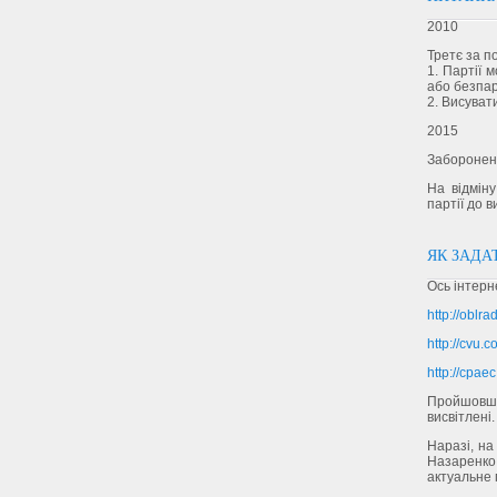
2010
Третє за п
1. Партії 
або безпар
2. Висуват
2015
Заборонено
На відмін
партії до в
ЯК ЗАДА
Ось інтерн
http://oblr
http://cvu.
http://cpae
Пройшовши
висвітлені.
Наразі, на
Назаренко
актуальне 