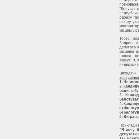
повноважен
"Депутат 
передбачив
одразу про
списку до
мажоритар
місцем у р
Тобто, мо
Задрипані
депутата о
місцевої 
голова - ц
вказує: "С
як вирішит
Виходячи 
зрозуміліш
1. Не можн
2. Кандид
ради і в бу
3. Канди
балотувати
4. Кандид
а) балоту
б) балотув
5. Вигравш
Приклади в
"Я хочу б
депутати 
Так, может