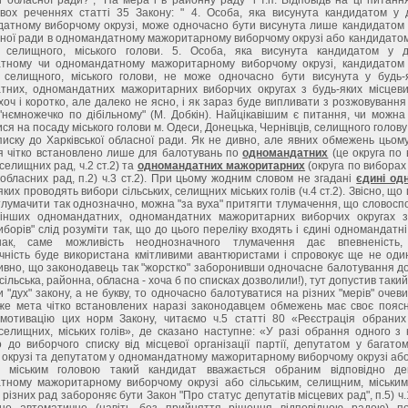
двох реченнях статті 35 Закону: " 4. Особа, яка висунута кандидатом у 
датному виборчому окрузі, може одночасно бути висунута лише кандидатом 
дної ради в одномандатному мажоритарному виборчому окрузі або кандидато
о, селищного, міського голови. 5. Особа, яка висунута кандидатом у 
тному чи одномандатному мажоритарному виборчому окрузі, кандидатом
о, селищного, міського голови, не може одночасно бути висунута у будь-
тних, одномандатних мажоритарних виборчих округах з будь-яких місцевих
оч і коротко, але далеко не ясно, і як зараз буде випливати з розжовуванн
"нємножечко по дібільному" (М. Добкін). Найцікавішим є питання, чи можна
ся на посаду міського голови м. Одеси, Донецька, Чернівців, селищного голов
иску до Харківської обласної ради. Як не дивно, але явних обмежень цьом
 чітко встановлено лише для балотувань по
одномандатних
(це округа по
 селищних рад, ч.2 ст.2) та
одномандатних мажоритарних
(округа по виборах 
обласних рад, п.2) ч.3 ст.2). При цьому жодним словом не згадані
єдині од
 яких проводять вибори сільських, селищних міських голів (ч.4 ст.2). Звісно, що
лумачити так однозначно, можна "за вуха" притягти тлумачення, що словосп
 інших одномандатних, одномандатних мажоритарних виборчих округах з
иборів" слід розуміти так, що до цього переліку входять і єдині одномандатні 
днак, саме можливість неоднозначного тлумачення дає впевненість
чність буде використана кмітливими авантюристами і спровокує ще не оди
ивно, що законодавець так "жорстко" заборонивши одночасне балотування до
сільська, районна, обласна - хоча б по списках дозволили!), тут допустив такий
 "дух" закону, а не букву, то одночасно балотуватися на різних "мерів" очев
же мета чітко встановлених наразі законодавцем обмежень має своє пояс
 мотивацію цих норм Закону, читаємо ч.5 статті 80 «Реєстрація обраних 
 селищних, міських голів», де сказано наступне: «У разі обрання одного з 
 до виборчого списку від місцевої організації партії, депутатом у багат
окрузі та депутатом у одномандатному мажоритарному виборчому окрузі або
 міським головою такий кандидат вважається обраним відповідно де
тному мажоритарному виборчому окрузі або сільським, селищним, міським
різних рад забороняє бути Закон "Про статус депутатів місцевих рад", п.5) ч.1
но автоматичне (навіть без прийняття рішення відповідною радою) п