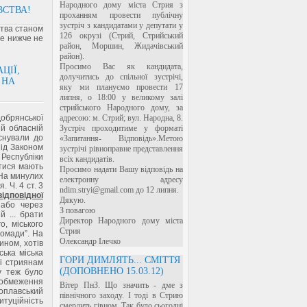
Народного дому міста Стрия з
ВСТВА!
проханням провести публічну
зустріч з кандидатами у депутати у
ства станом
126 окрузі (Стрий, Стрийський
ише нижче не
район, Моршин, Жидачівський
район).
Просимо Вас як кандидата,
ЦІЇ,
долучитись до спільної зустрічі,
 НА
яку ми плануємо провести 17
липня, о 18:00 у великому залі
стрийського Народного дому, за
Добрянської
адресою: м. Стрий; вул. Народна, 8.
ій обласній
Зустріч проходитиме у форматі
існували до
«Запитання- Відповідь».Метою
під Законом
зустрічі рівноправне представлення
 Республіки
всіх кандидатів.
атися мають
Просимо надати Вашу відповідь на
 На минулих
електронну адресу
 Ч. 4 ст. 3
ndim.stryi@gmail.com до 12 липня.
ідповідної
Дякую.
 або через
З повагою
й ... брати
Директор Народного дому міста
о, міського
Стрия
ромади”. На
Олександр Ілечко
ином, хотів
ька міська
ГОРИ ДИМЛЯТЬ... СМІТТЯ
ні стриянам
(ДОПОВНЕНО 15.03.12)
у теж було
о обмеження
Вітер ПнЗ. Що значить - дме з
Поплавський
північного заходу. І тоді в Стрию
туційність
смердить гівном. Так було сьогодні