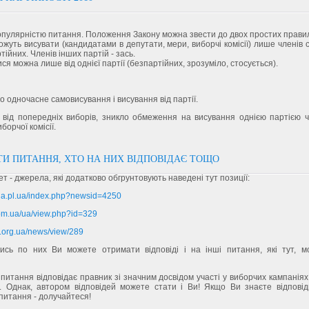
опулярністю питання. Положення Закону можна звести до двох простих прави
можуть висувати (кандидатами в депутати, мери, виборчі комісії) лише членів св
тійних. Членів інших партій - зась.
ися можна лише від однієї партії (безпартійних, зрозуміло, стосується).
 одночасне самовисування і висування від партії.
у від попередніх виборів, зникло обмеження на висування однією партією ч
иборчої комісії.
ТИ ПИТАННЯ, ХТО НА НИХ ВІДПОВІДАЄ ТОЩО
ет - джерела, які додатково обгрунтовують наведені тут позиції:
ada.pl.ua/index.php?newsid=4250
com.ua/ua/view.php?id=329
c.org.ua/news/view/289
сь по них Ви можете отримати відповіді і на інші питання, які тут, м
 питання відповідає правник зі значним досвідом участі у виборчих кампанія
. Однак, автором відповідей можете стати і Ви! Якщо Ви знаєте відповід
питання - долучайтеся!