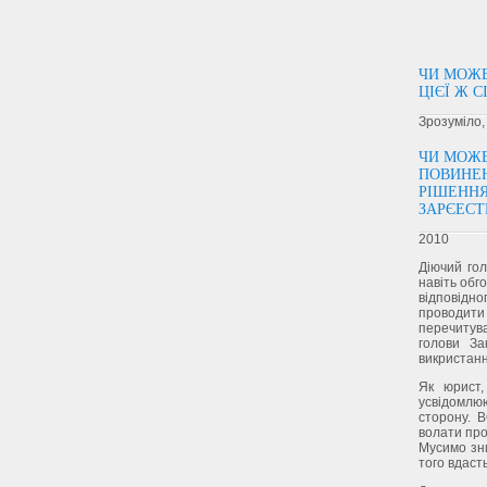
ЧИ МОЖЕ
ЦІЄЇ Ж С
Зрозуміло,
ЧИ МОЖЕ
ПОВИНЕН
РІШЕННЯ
ЗАРЄЕСТ
2010
Діючий го
навіть обг
відповідн
проводити
перечитува
голови За
викристанн
Як юрист,
усвідомлю
сторону. 
волати про
Мусимо зн
того вдаст