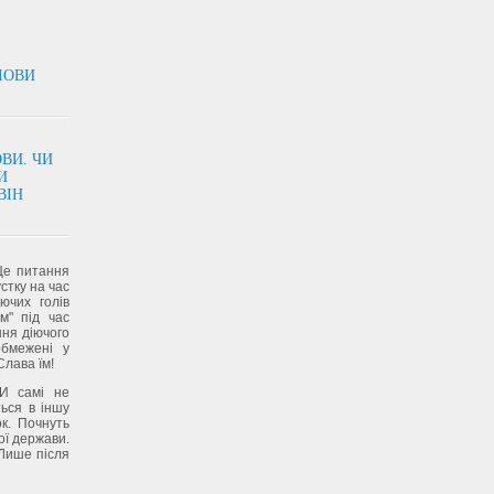
ЛОВИ
ВИ. ЧИ
И
ВІН
Це питання
стку на час
ючих голів
м" під час
ння діючого
обмежені у
Слава їм!
ЛИ самі не
ься в іншу
к. Почнуть
ої держави.
Лише після