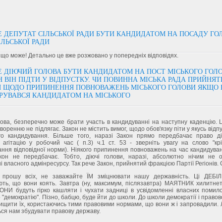
 ДЕПУТАТ СІЛЬСЬКОЇ РАДИ БУТИ КАНДИДАТОМ НА ПОСАДУ ГО
ІЛЬСЬКОЇ РАДИ
 що може! Детально це вже розжовано у попередніх відповідях.
 ДІЮЧИЙ ГОЛОВА БУТИ КАНДИДАТОМ НА ПОСТ МІСЬКОГО ГОЛО
 ВІН ПІДТИ У ВІДПУСТКУ. ЧИ ПОВИННА МІСЬКА РАДА ПРИЙНЯТ
 ЩОДО ПРИПИНЕННЯ ПОВНОВАЖЕНЬ МІСЬКОГО ГОЛОВИ ЯКЩО 
РУВАВСЯ КАНДИДАТОМ НА МІСЬКОГО
лова, безперечно може брати участь в кандидуванні на наступну каденцію. 
оворенню не підлягає. Закон не містить вимог, щодо обов'язку піти у якусь відпу
ого кандидування. Більше того, наразі Закон прямо передбачає право ді
 агітацію у робочий час ( п.3) ч.1 ст. 53 - зверніть увагу на слово "крі
ння відповідної норми). Ніякого припинення повноважень на час кандидува
кон не передбачає. Тобто, діючі голови, наразі, абсолютно нічим не 
і власного адмінресурсу. Так рече Закон, прийнятий фракцією Партії Регіонів. 
 прошу всіх, не заважайте ЇМ зміцнювати нашу державність. Ці ДЕБІ
ють, що вони коять. Завтра (ну, максимум, післязавтра) МАЯТНИК хилитнет
ВОНИ будуть гірко кашляти і чухати задниці в усвідомленні власних помило
 "демократію". Пізно, бабцю, буде йти до школи. До школи демократії і правов
ищити їх, користаючись тими правовими нормами, що вони ж і запровадили. 
ься нам збудувати правову державу.