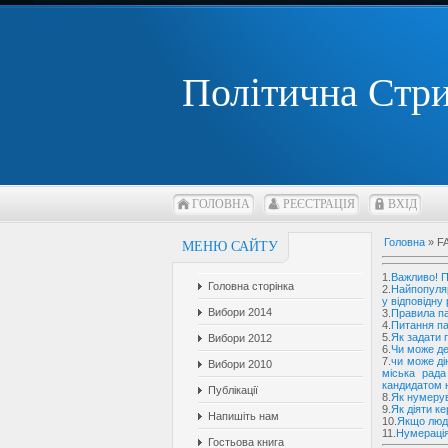
Політична Стр
ГОЛОВНА
РЕЄСТРАЦІЯ
ВХІД
Головна
» F
МЕНЮ САЙТУ
1.
Важливо! П
Головна сторінка
2.
Найпопуляр
у відповідну
Вибори 2014
3.
Правила п
4.
Питання па
5.
Як задати 
Вибори 2012
6.
Чи може де
7.
чи може ді
Вибори 2010
міська рад
кандидатом н
Публікації
8.
Як нумерув
9.
Як діяти к
Напишіть нам
10.
Якщо люди
11.
Нумерація
Гостьова книга