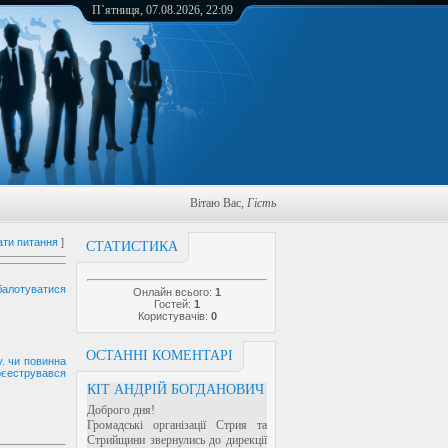
П`ятниця, 07.08.2026, 22:09
Вітаю Вас
,
Гість
ати питання
]
СТАТИСТИКА
 балотуватися
Онлайн всього:
1
Гостей:
1
Користувачів:
0
ОСТАННІ КОМЕНТАРІ
у. чи повинна
єеструвався
КІТ АНДРІЙ БОГДАНОВИЧ
Доброго дня!
Громадські організації Стрия та
Стрийщини звернулись до дирекції