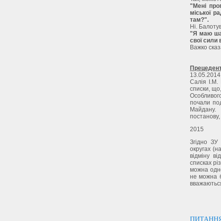
"Мені про
міської р
там?".
Ні. Балоту
"Я маю ша
свої сили 
Важко сказат
Прецедент
13.05.2014
Салія І.М.
списки, що,
Особливог
почали под
Майдану.
постанову,
2015
Згідно ЗУ
округах (н
відміну в
списках рі
можна одно
не можна 
вважаються
ПИТАННЯ