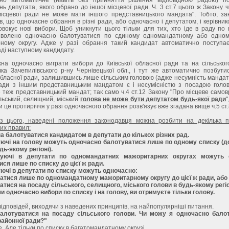
ь депутата, якого обрано до іншої місцевої ради. Ч. 3 ст.7 цього ж Закону чі
місцевої ради не може мати іншого представницького мандата". Тобто, за
, що одночасне обрання в різні ради, або одночасно і депутатом, і керівни
вокує нові вибори. Щоб уникнути цього тільки для тих, хто іде в раду по
зволено одночасно балотуватися по єдиному одномандатному або одно
ному округу. Адже у разі обрання такий кандидат автоматично поступає
аді наступному кандидату.
жна одночасно виграти вибори до Київської обласної ради та на сільського
вка Зачепилівського р-ну Чернівецької обл., і тут же автоматично позбути
бласної ради, залишившись лише сільським головою (адже несумність манда
ради з іншим представницьким мандатом є і несумісністю з посадою голови
е теж представницький мандат; так само ч.4 ст.12 Закону "Про місцеве само
ільський, селищний, міський
голова не може бути депутатом будь-якої ради
"
и це протиріччя у разі одночасного обрання розв'язує вже згадана вище ч.5 ст.
з цього, наведені положення законодавця можна розбити на декілька п
их правил:
а балотуватися кандидатом в депутати до кількох різних рад.
уючі на голову можуть одночасно балотуватися лише по одному списку (до
дь-якому регіоні).
дуючі в депутати по одномандатних мажоритарних округах можуть 
ся лише по списку до цієї ж ради.
уючі в депутати по списку можуть одночасно:
ватися лише по одномандатному мажоритарному округу до цієї ж ради, або
атися на посаду сільського, селищного, міського голови в будь-якому регіо
и одночасно вибори по списку і на голову, ви отримуєте тільки голову.
ідповідей, виходячи з наведених принципів, на найпопулярніші питання.
алотуватися на посаду сільського голови. Чи можу я одночасно бало
районної ради?"
е. Але тільки по списку в багатомандатному окрузі.