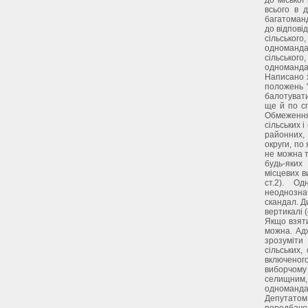
всього в 
багатоман
до відпові
сільськог
одноманда
сільськог
одноманда
Написано х
положень 
балотувати
ще й по сп
Обмеження
сільських і
районних, 
округи, по
не можна т
будь-яких
місцевих в
ст.2). О
неоднозна
скандал. Д
вертикалі (
Якщо взяти
можна. Ад
зрозуміти
сільських,
включеного
виборчому 
селищним,
одноманда
Депутатом 
передбаче