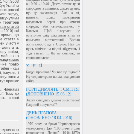
№17-рп/2003
о 10:20 - 10:40. Дехто плутає це зі
Суд України
смородом з смітника. Дехто думає,
реєстровані
що це каналізація. Але ж ні,
го округу,
шановні. Більш імовірними
исунутими
видаються версії про очисні
 території
споруди, або свинокомплекс у
гам статей
ня 2010) всі
Кавсько. Щоб з’ясувати це
о прямо, що
остаточно слід фіксувати вітер за
е, стаття 4
показами метеостанції. Весело
ей участі у
жити скоро буде в Стрию. Най ще
 депутати,
щось хімічне на півдні збудують, і
ьору шкіри,
тоді взагалі ... Як не смітник, то
, майнового
свинокомплекс...
ромадянина
точне право
Х.. Н.. Й..
рібні - хай
Бодун пройшов? Чи все ще "йдже"?
, існують і
Ну тоді ще трохи поплач над долею
регулювати
 тут працює
сайту...
ГОРИ ДИМЛЯТЬ... СМІТТЯ
а. Членами
ії. Тому до
(ДОПОВНЕНО 15.03.12)
рта, з якої
Знову смердить димом зі смітника!
Садовий винуватий?
ДЕНЬ ПРАПОРА
(ОНОВЛЕНО 18.04.2016)
1970 року на брамі Чернівецького
університету (до "100-річчя з дня
я одночасно
народження Леніна" 10.04.1870)
я міститься