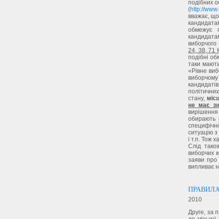
подібних о
(
http://www
вважає, що
кандидата
обмежує 
кандидата
виборчого 
24, 38, 71
подібні о
таки мають
«Рівне виб
виборчому
кандидатів
політичних
стану,
міс
не має зн
вирішення 
обирають м
специфічн
ситуацію з
і т.п. Тож 
Слід тако
виборчих к
заяви про 
випливає н
ПРАВИЛА
2010
Друге, за 
до міської