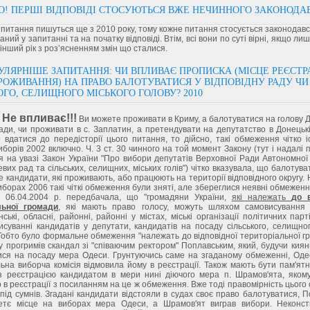
! ПЕРШІ ВІДПОВІДІ СТОСУЮТЬСЯ ВЖЕ НЕЧИННОГО ЗАКОНОДА
а питання пишуться ще з 2010 року, тому кожне питання стосується законодав
заний у запитанні та на початку відповіді. Втім, всі вони по суті вірні, якщо л
інший рік з роз’ясненням змін що сталися.
ЛЯРНІШЕ ЗАПИТАННЯ: ЧИ ВПЛИВАЄ ПРОПИСКА (МІСЦЕ РЕЄСТРА
РОЖИВАННЯ) НА ПРАВО БАЛОТУВАТИСЯ У ВІДПОВІДНУ РАДУ ЧИ
ОГО, СЕЛИЩНОГО МІСЬКОГО ГОЛОВУ? 2010
Не впливає!!!
Ви можете проживати в Криму, а балотуватися на голову 
ради, чи проживати в с. Заплатин, а претендувати на депутатство в Донецьк
 вдатися до передісторії цього питання, то дійсно, такі обмеження чітко 
иборів 2002 включно. Ч. 3 ст. 30 чинного на той момент Закону (тут і надалі 
 на увазі Закон України "Про вибори депутатів Верховної Ради Автономної
евих рад та сільських, селищних, міських голів") чітко вказувала, що балотув
 кандидати, які проживають, або працюють на території відповідного округу.
иборах 2006 такі чіткі обмеження були зняті, але збереглися неявні обмеження.
д 06.04.2004 р. передбачала, що "громадяни України,
які належать
до в
льної громади
, які мають право голосу, можуть шляхом самовисування
нські, обласні, районні, районні у містах, міські організації політичних парті
исуванні кандидатів у депутати, кандидатів на посаду сільського, селищног
. Тобто було формальне обмеження "належать до відповідної територіальної г
у прогримів скандал зі "співаючим ректором" Поплавським, який, будучи киян
ися на посаду мера Одеси. Грунтуючись саме на згаданому обмеженні, Одес
ьна виборча комісія відмовила йому в реєстрації. Також мають бути пам'ят
 з реєстрацією кандидатом в мери нині діючого мера п. Шрамов'ята, яком
 в реєстрації з посиланням на це ж обмеження. Вже тоді правомірність цьог
під сумнів. Згадані кандидати відстояли в судах своє право балотуватися, 
етє місце на виборах мера Одеси, а Шрамов'ят виграв вибори. Неконсти