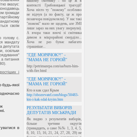
нашому смітнику - бо це ж в
тко вказує:
контексті Грибовицької трагедії!
конодавець
Хоча ніхто ту "пожежу" особливо
ком громади
не відчув (а по факту, це ж про
 партійному
позавчора повідомляли). У нас такі
мандатному
"пожежі" мало не щодень, але ЗМІ
ться своїм
лише зараз на них увагу звернули).
А вчора таки вночі зі смітника
димом в мікрорайоні смерділо...
 голову с.
Хоча не раз буває набагато
ся мандату
та депутата
страшніше...
, оскільки
"ГДЕ МОРЯЧОК?!" -
врядування"
, а питання
"МАМА НЕ ГОРЮЙ"
80).
http://petrimazepa.com/ua/burn-him-
with-fire.html
ростіших і
"ГДЕ МОРЯЧОК?!" -
"МАМА НЕ ГОРЮЙ"
 будь-якої
Кто и как сдал Крым
одночасно
http://obozrevatel.com/blogs/50483-
kto-i-kak-sdal-kryim.htm
 ж
РЕЗУЛЬТАТИ ВИБОРІВ
ні.
ДЕПУТАТІВ МІСЬКРАДИ
Як видно з результатів виборів,
більше третини округів
туватися в
(тринадцять, а саме №№ 1, 3, 4, 5,
8, 10, 15, 16, 21, 24, 27, 28, 29) не