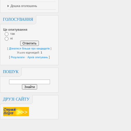
Дошка оголошень
ГОЛОСУВАННЯ
Це опитування
так
ні
[
Дізнатися більше про кандидатів
]
Усього відповідей:
1
[
·
]
Результати
Архів опитувань
ПОШУК
ДРУЗІ САЙТУ