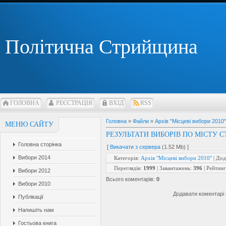
Політична Стрийщина
ГОЛОВНА
РЕЄСТРАЦІЯ
ВХІД
RSS
Головна
»
Файли
»
Архів "Місцеві вибори 2010"
МЕНЮ САЙТУ
РЕЗУЛЬТАТИ ВИБОРІВ ПО МІСТУ 
Головна сторінка
[
Викачати з сервера
(1.52 Mb) ]
Вибори 2014
Категорія
:
Архів "Місцеві вибори 2010"
|
Дод
Переглядів
:
1999
|
Завантажень
:
396
|
Рейтинг
Вибори 2012
Всього коментарів
:
0
Вибори 2010
Додавати коментарі 
Публікації
Напишіть нам
Гостьова книга