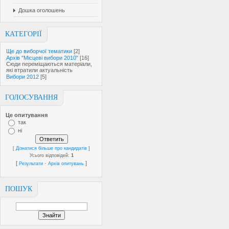
Дошка оголошень
КАТЕГОРІЇ
Ще до виборчої тематики
[2]
Архів "Місцеві вибори 2010"
[16]
Сюди переміщаються матеріали,
які втратили актуальність
Вибори 2012
[5]
ГОЛОСУВАННЯ
Це опитування
так
ні
[
Дізнатися більше про кандидатів
]
Усього відповідей:
1
[
·
]
Результати
Архів опитувань
ПОШУК