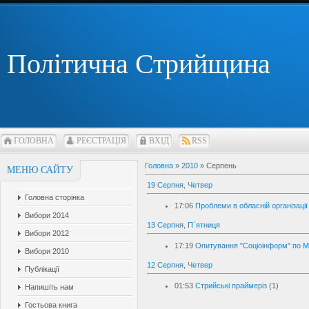
Політична Стрийщина
ГОЛОВНА
РЕЄСТРАЦІЯ
ВХІД
RSS
Головна
»
2010
»
Серпень
МЕНЮ САЙТУ
19 Серпня, Четвер
Головна сторінка
17:06
Проблеми в обласній організаці
Вибори 2014
13 Серпня, П`ятниця
Вибори 2012
17:19
Опитування "Соціоінформ" по 
Вибори 2010
12 Серпня, Четвер
Публікації
01:53
Стрийські праймеріз
(1)
Напишіть нам
Гостьова книга