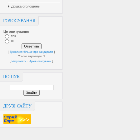
Дошка оголошень
ГОЛОСУВАННЯ
Це опитування
так
ні
[
Дізнатися більше про кандидатів
]
Усього відповідей:
1
[
·
]
Результати
Архів опитувань
ПОШУК
ДРУЗІ САЙТУ