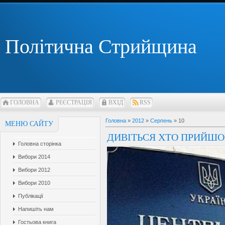
Політична Стрийщина
ГОЛОВНА
РЕЄСТРАЦІЯ
ВХІД
RSS
Головна
»
2012
»
Серпень
»
10
МЕНЮ САЙТУ
ДИВІТЬСЯ ХТО ПРИЙШОВ
Головна сторінка
Вибори 2014
Вибори 2012
Вибори 2010
Публікації
Напишіть нам
Гостьова книга