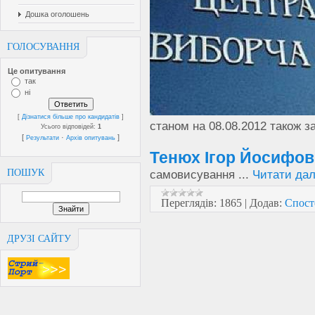
Дошка оголошень
ГОЛОСУВАННЯ
Це опитування
так
ні
[
Дізнатися більше про кандидатів
]
станом на 08.08.2012 також з
Усього відповідей:
1
[
·
]
Результати
Архів опитувань
Тенюх Ігор Йосифов
ПОШУК
самовисування
...
Читати дал
Переглядів:
1865
|
Додав:
Спост
ДРУЗІ САЙТУ