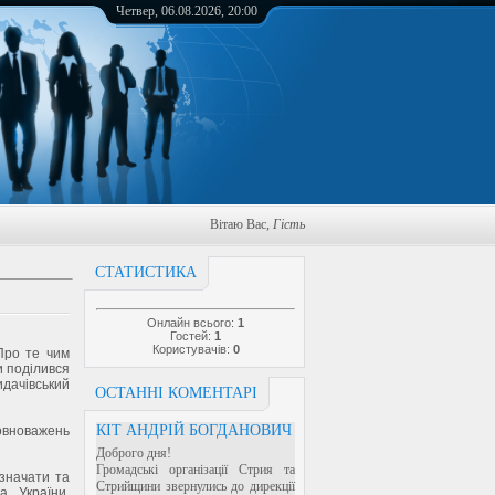
Четвер, 06.08.2026, 20:00
Вітаю Вас
,
Гість
СТАТИСТИКА
Онлайн всього:
1
Гостей:
1
Користувачів:
0
Про те чим
и поділився
идачівський
ОСТАННІ КОМЕНТАРІ
КІТ АНДРІЙ БОГДАНОВИЧ
овноважень
Доброго дня!
Громадські організації Стрия та
значати та
Стрийщини звернулись до дирекції
а України.