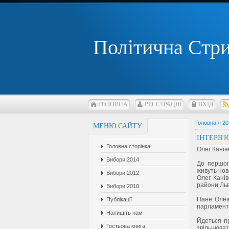
Політична Стр
ГОЛОВНА
РЕЄСТРАЦІЯ
ВХІД
Головна
»
20
МЕНЮ САЙТУ
ІНТЕРВ'
Головна сторінка
Олег Канів
Вибори 2014
До першог
живуть нов
Вибори 2012
Олег Канів
райони Льв
Вибори 2010
Пане Олеж
Публікації
парламенту
Напишіть нам
Йдеться п
Гостьова книга
звільнюва