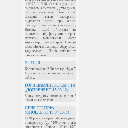
о 10:20 - 10:40. Дехто плутає це зі
смородом з смітника. Дехто думає,
що це каналізація. Але ж ні,
шановні. Більш імовірними
видаються версії про очисні
споруди, або свинокомплекс у
Кавсько. Щоб з’ясувати це
остаточно слід фіксувати вітер за
показами метеостанції. Весело
жити скоро буде в Стрию. Най ще
щось хімічне на півдні збудують, і
тоді взагалі ... Як не смітник, то
свинокомплекс...
Х.. Н.. Й..
Бодун пройшов? Чи все ще "йдже"?
Ну тоді ще трохи поплач над долею
сайту...
ГОРИ ДИМЛЯТЬ... СМІТТЯ
(ДОПОВНЕНО 15.03.12)
Знову смердить димом зі смітника!
Садовий винуватий?
ДЕНЬ ПРАПОРА
(ОНОВЛЕНО 18.04.2016)
1970 року на брамі Чернівецького
університету (до "100-річчя з дня
народження Леніна" 10.04.1870)