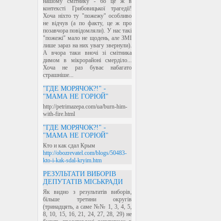
нашому смітнику - бо це ж в
контексті Грибовицької трагедії!
Хоча ніхто ту "пожежу" особливо
не відчув (а по факту, це ж про
позавчора повідомляли). У нас такі
"пожежі" мало не щодень, але ЗМІ
лише зараз на них увагу звернули).
А вчора таки вночі зі смітника
димом в мікрорайоні смерділо...
Хоча не раз буває набагато
страшніше...
"ГДЕ МОРЯЧОК?!" -
"МАМА НЕ ГОРЮЙ"
http://petrimazepa.com/ua/burn-him-
with-fire.html
"ГДЕ МОРЯЧОК?!" -
"МАМА НЕ ГОРЮЙ"
Кто и как сдал Крым
http://obozrevatel.com/blogs/50483-
kto-i-kak-sdal-kryim.htm
РЕЗУЛЬТАТИ ВИБОРІВ
ДЕПУТАТІВ МІСЬКРАДИ
Як видно з результатів виборів,
більше третини округів
(тринадцять, а саме №№ 1, 3, 4, 5,
8, 10, 15, 16, 21, 24, 27, 28, 29) не