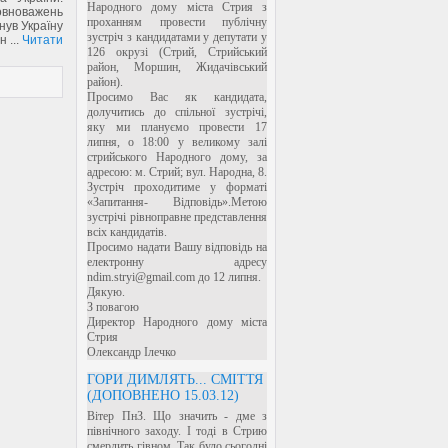
Народного дому міста Стрия з
повноважень
проханням провести публічну
нув Україну
зустріч з кандидатами у депутати у
ин
...
Читати
126 окрузі (Стрий, Стрийський
район, Моршин, Жидачівський
район).
Просимо Вас як кандидата,
долучитись до спільної зустрічі,
яку ми плануємо провести 17
липня, о 18:00 у великому залі
стрийського Народного дому, за
адресою: м. Стрий; вул. Народна, 8.
Зустріч проходитиме у форматі
«Запитання- Відповідь».Метою
зустрічі рівноправне представлення
всіх кандидатів.
Просимо надати Вашу відповідь на
електронну адресу
ndim.stryi@gmail.com до 12 липня.
Дякую.
З повагою
Директор Народного дому міста
Стрия
Олександр Ілечко
ГОРИ ДИМЛЯТЬ... СМІТТЯ
(ДОПОВНЕНО 15.03.12)
Вітер ПнЗ. Що значить - дме з
північного заходу. І тоді в Стрию
смердить гівном. Так було сьогодні