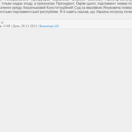
тільки надає згоду, а призначає Президент. Окрім цього, парламент немає 
наченні уряду. Кишеньковий Конституційний Суд за вказівкою Януковича повер
нтсько-парламентської республіки. Я б навіть сказав, що Україна потроху поч
в:
1149
|
Дата:
28.11.2012
|
Коментарі (0)