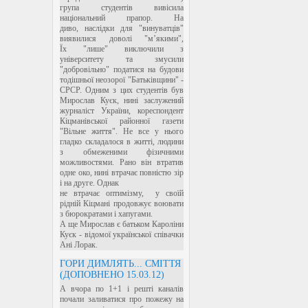
група студентів вивісила
національний прапор. На
диво, наслідки для "винуватців"
виявилися доволі "м’якими",
Їх "лише" виключили з
університету та змусили
"добровільно" податися на будови
тодішньої неозорої "Батьківщини" -
СРСР. Одним з цих студентів був
Мирослав Куєк, нині заслужений
журналіст України, кореспондент
Кіцманівської районної газети
"Вільне життя". Не все у нього
гладко складалося в житті, людини
з обмеженими фізичними
можливостями. Рано він втратив
одне око, нині втрачає повністю зір
і на друге. Однак
не втрачає оптимізму, у своїй
рідній Кіцмані продовжує воювати
з бюрократами і хапугами.
А ще Мирослав є батьком Кароліни
Куєк - відомої української співачки
Ані Лорак.
ГОРИ ДИМЛЯТЬ... СМІТТЯ
(ДОПОВНЕНО 15.03.12)
А вчора по 1+1 і решті каналів
почали заливатися про пожежу на