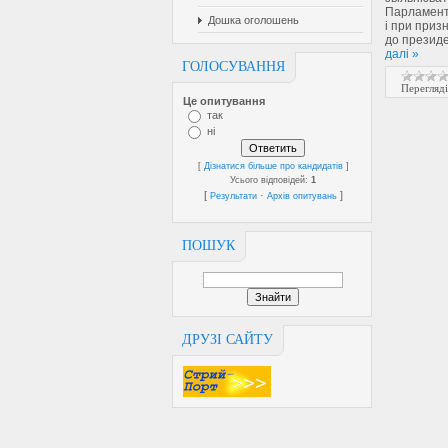
Парламент 
Дошка оголошень
і при приз
до президе
далі »
ГОЛОСУВАННЯ
Перегляді
Це опитування
так
ні
[
Дізнатися більше про кандидатів
]
Усього відповідей:
1
[
·
]
Результати
Архів опитувань
ПОШУК
ДРУЗІ САЙТУ