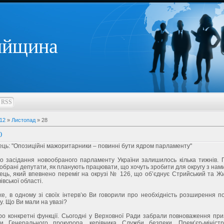
ийщина
RSS
12
»
Листопад
»
28
Ю
ець: "Опозиційні мажоритарники – повинні бути ядром парламенту"
о засідання новообраного парламенту України залишилось кілька тижнів. 
обрані депутати, як планують працювати, що хочуть зробити для округу з нам
ець, який впевнено переміг на окрузі № 126, що об’єднує Стрийський та Ж
івської області.
е, в одному зі своїх інтерв’ю Ви говорили про необхідність розширення п
. Що Ви мали на увазі?
ро конкретні функції. Сьогодні у Верховної Ради забрали повноваження при
ти Генерального прокурора, керівника Служби безпеки, Прем’єр-міністр