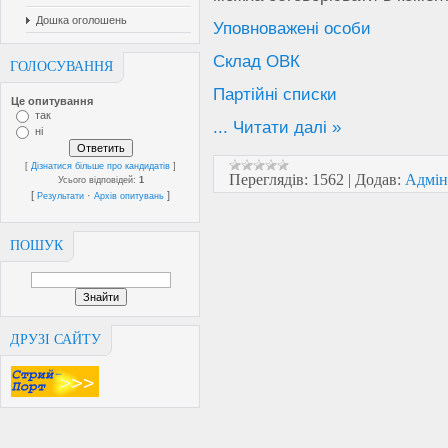
Дошка оголошень
Уповноважені особи
Склад ОВК
ГОЛОСУВАННЯ
Партійні списки
Це опитування
так
...
Читати далі »
ні
[
Дізнатися більше про кандидатів
]
Переглядів:
1562
|
Додав:
Адмін
Усього відповідей:
1
[
·
]
Результати
Архів опитувань
ПОШУК
ДРУЗІ САЙТУ