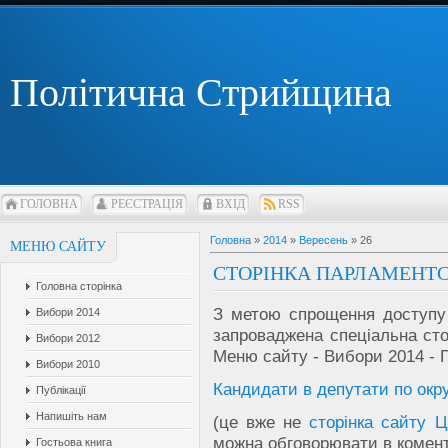
Політична Стрийщина
ГОЛОВНА
РЕЄСТРАЦІЯ
ВХІД
RSS
Головна
»
2014
»
Вересень
»
26
МЕНЮ САЙТУ
СТОРІНКА ПАРЛАМЕНТСЬ
Головна сторінка
З метою спрощення доступу 
Вибори 2014
запроваджена спеціальна сто
Вибори 2012
Меню сайту - Вибори 2014 - 
Вибори 2010
Кандидати в депутати по окр
Публікації
Напишіть нам
(це вже не
сторінка сайту 
можна обговорювати в комен
Гостьова книга