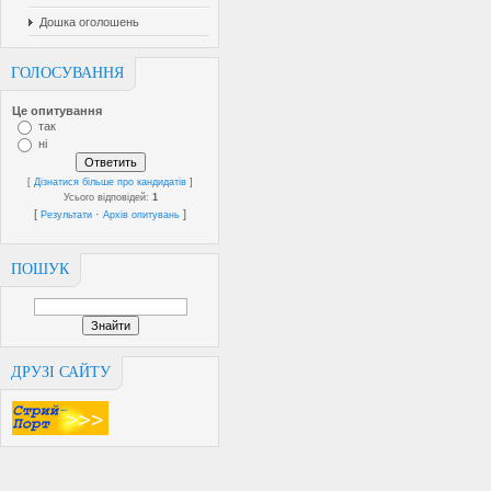
Дошка оголошень
ГОЛОСУВАННЯ
Це опитування
так
ні
[
Дізнатися більше про кандидатів
]
Усього відповідей:
1
[
·
]
Результати
Архів опитувань
ПОШУК
ДРУЗІ САЙТУ