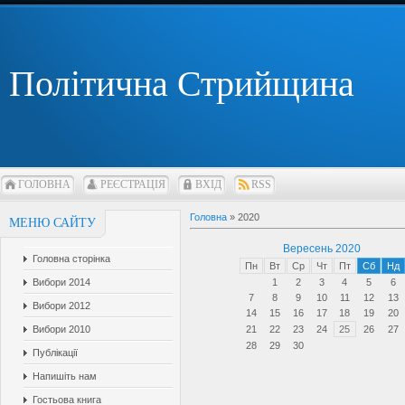
Політична Стрийщина
ГОЛОВНА
РЕЄСТРАЦІЯ
ВХІД
RSS
Головна
»
2020
МЕНЮ САЙТУ
Вересень 2020
Головна сторінка
Пн
Вт
Ср
Чт
Пт
Сб
Нд
Вибори 2014
1
2
3
4
5
6
7
8
9
10
11
12
13
Вибори 2012
14
15
16
17
18
19
20
Вибори 2010
21
22
23
24
25
26
27
28
29
30
Публікації
Напишіть нам
Гостьова книга