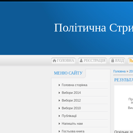
Політична Стр
ГОЛОВНА
РЕЄСТРАЦІЯ
ВХІД
Головна
»
20
МЕНЮ САЙТУ
РЕЗУЛЬТ
Головна сторінка
Вибори 2014
Вибори 2012
Вибори 2010
Публікації
Напишіть нам
Гостьова книга
Оскільки д