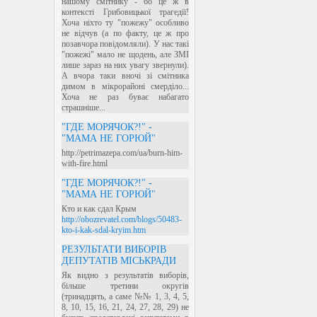
нашому смітнику - бо це ж в
контексті Грибовицької трагедії!
Хоча ніхто ту "пожежу" особливо
не відчув (а по факту, це ж про
позавчора повідомляли). У нас такі
"пожежі" мало не щодень, але ЗМІ
лише зараз на них увагу звернули).
А вчора таки вночі зі смітника
димом в мікрорайоні смерділо...
Хоча не раз буває набагато
страшніше...
"ГДЕ МОРЯЧОК?!" -
"МАМА НЕ ГОРЮЙ"
http://petrimazepa.com/ua/burn-him-
with-fire.html
"ГДЕ МОРЯЧОК?!" -
"МАМА НЕ ГОРЮЙ"
Кто и как сдал Крым
http://obozrevatel.com/blogs/50483-
kto-i-kak-sdal-kryim.htm
РЕЗУЛЬТАТИ ВИБОРІВ
ДЕПУТАТІВ МІСЬКРАДИ
Як видно з результатів виборів,
більше третини округів
(тринадцять, а саме №№ 1, 3, 4, 5,
8, 10, 15, 16, 21, 24, 27, 28, 29) не