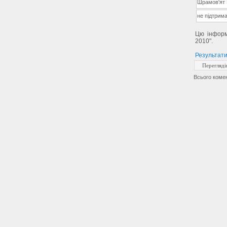
Шрамов'ят
не підтрим
Цю інформ
2010".
Результати
Перегляді
Всього коме