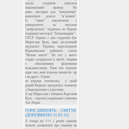
група студентів вивісила
національний прапор. На
диво, наслідки для "винуватців"
виявилися доволі "м’якими",
Їх "лише" виключили з
університету та змусили
"добровільно" податися на будови
тодішньої неозорої "Батьківщини" -
СРСР. Одним з цих студентів був
Мирослав Куєк, нині заслужений
журналіст України, кореспондент
Кіцманівської районної газети
"Вільне життя". Не все у нього
гладко складалося в житті, людини
з обмеженими фізичними
можливостями. Рано він втратив
одне око, нині втрачає повністю зір
і на друге. Однак
не втрачає оптимізму, у своїй
рідній Кіцмані продовжує воювати
з бюрократами і хапугами.
А ще Мирослав є батьком Кароліни
Куєк - відомої української співачки
Ані Лорак.
ГОРИ ДИМЛЯТЬ... СМІТТЯ
(ДОПОВНЕНО 15.03.12)
А вчора по 1+1 і решті каналів
почали заливатися про пожежу на