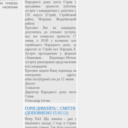
Народного дому міста Стрия з
еба спершу
проханням провести публічну
, наскільки
зустріч з кандидатами у депутати у
126 окрузі (Стрий, Стрийський
район, Моршин, Жидачівський
район).
Просимо Вас як кандидата,
долучитись до спільної зустрічі,
яку ми плануємо провести 17
липня, о 18:00 у великому залі
стрийського Народного дому, за
адресою: м. Стрий; вул. Народна, 8.
Зустріч проходитиме у форматі
«Запитання- Відповідь».Метою
зустрічі рівноправне представлення
всіх кандидатів.
Просимо надати Вашу відповідь на
електронну адресу
ndim.stryi@gmail.com до 12 липня.
Дякую.
З повагою
Директор Народного дому міста
Стрия
Олександр Ілечко
ГОРИ ДИМЛЯТЬ... СМІТТЯ
(ДОПОВНЕНО 15.03.12)
Вітер ПнЗ. Що значить - дме з
північного заходу. І тоді в Стрию
смердить гівном. Так було сьогодні