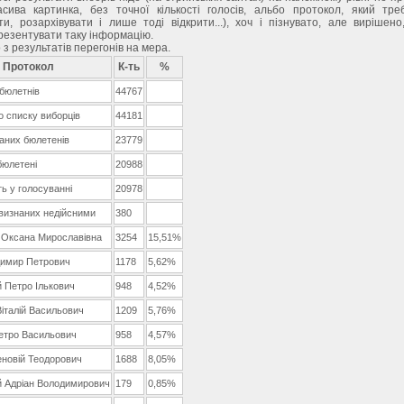
асива картинка, без точної кількості голосів, альбо протокол, який тр
и, розархівувати і лише тоді відкрити...), хоч і пізнувато, але вирішено
езентувати таку інформацію.
з результатів перегонів на мера.
Протокол
К-ть
%
бюлетнів
44767
о списку виборців
44181
аних бюлетенів
23779
юлетені
20988
ь у голосуванні
20978
 визнаних недійсними
380
 Оксана Мирославівна
3254
15,51%
димир Петрович
1178
5,62%
 Петро Ількович
948
4,52%
італій Васильович
1209
5,76%
етро Васильович
958
4,57%
еновій Теодорович
1688
8,05%
 Адріан Володимирович
179
0,85%