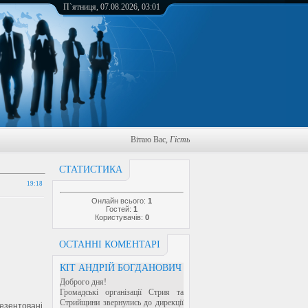
П`ятниця, 07.08.2026, 03:01
Вітаю Вас
,
Гість
СТАТИСТИКА
19:18
Онлайн всього:
1
Гостей:
1
Користувачів:
0
ОСТАННІ КОМЕНТАРІ
КІТ АНДРІЙ БОГДАНОВИЧ
Доброго дня!
Громадські організації Стрия та
Стрийщини звернулись до дирекції
резентовані