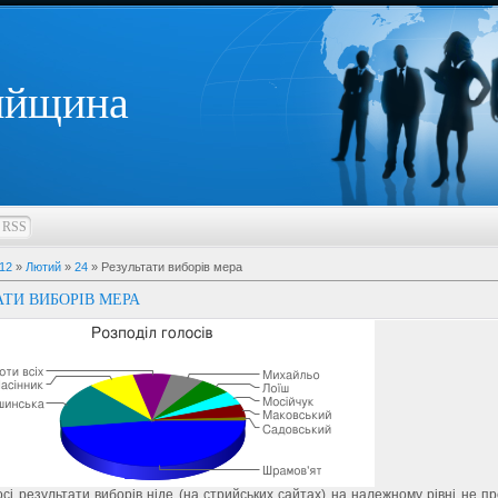
ийщина
RSS
12
»
Лютий
»
24
» Результати виборів мера
АТИ ВИБОРІВ МЕРА
осі результати виборів ніде (на стрийських сайтах) на належному рівні не п