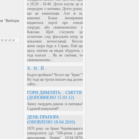
о 10:20 - 10:40. Дехто плутає це зі
смородом з смітника. Дехто думає,
що це каналізація. Але ж ні,
шановні. Більш імовірними
ям "Вибори
видаються версії про очисні
споруди, або свинокомплекс у
Кавсько. Щоб з’ясувати це
остаточно слід фіксувати вітер за
показами метеостанції. Весело
жити скоро буде в Стрию. Най ще
щось хімічне на півдні збудують, і
тоді взагалі ... Як не смітник, то
свинокомплекс...
Х.. Н.. Й..
Бодун пройшов? Чи все ще "йдже"?
Ну тоді ще трохи поплач над долею
сайту...
ГОРИ ДИМЛЯТЬ... СМІТТЯ
(ДОПОВНЕНО 15.03.12)
Знову смердить димом зі смітника!
Садовий винуватий?
ДЕНЬ ПРАПОРА
(ОНОВЛЕНО 18.04.2016)
1970 року на брамі Чернівецького
університету (до "100-річчя з дня
народження Леніна" 10.04.1870)