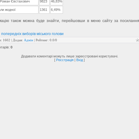
 Роман Євстахович
9823
46,83%
али жодної
1361
6,49%
ацію також можна буде знайти, перейшовши в меню сайту за посиланн
 попередніх виборів міського голови
в
: 1602 |
Додав
:
Адмін
|
Рейтинг
:
0.0
/
0
нтарів
:
0
Додавати коментарі можуть лише зареєстровані користувачі.
[
Реєстрація
|
Вхід
]