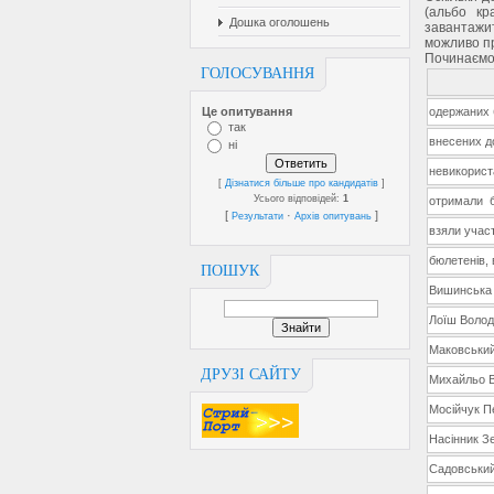
(альбо кр
Дошка оголошень
завантажит
можливо пр
Починаємо 
ГОЛОСУВАННЯ
Це опитування
одержаних 
так
внесених д
ні
невикорист
[
Дізнатися більше про кандидатів
]
Усього відповідей:
1
отримали б
[
·
]
Результати
Архів опитувань
взяли участ
бюлетенів,
ПОШУК
Вишинська
Лоїш Воло
Маковський
ДРУЗІ САЙТУ
Михайльо В
Мосійчук П
Насінник З
Садовський