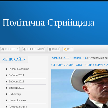
Політична Стрийщина
ГОЛОВНА
РЕЄСТРАЦІЯ
ВХІД
RSS
Головна
»
2012
»
Травень
»
6
» Стрийський виб
МЕНЮ САЙТУ
СТРИЙСЬКИЙ ВИБОРЧИЙ ОКРУГ: А
Головна сторінка
Вибори 2014
Вибори 2012
Вибори 2010
Публікації
Напишіть нам
Гостьова книга