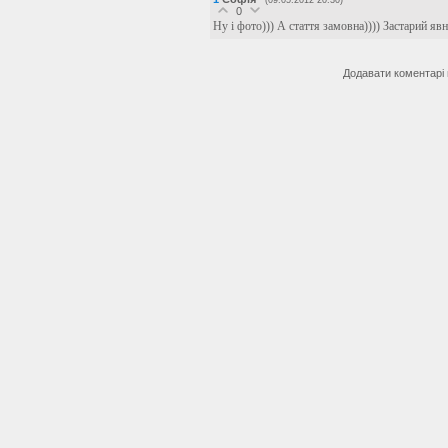
(09.05.2012 20:30)
0
Ну і фото))) А стаття замовна)))) Застарий явн
Додавати коментарі 