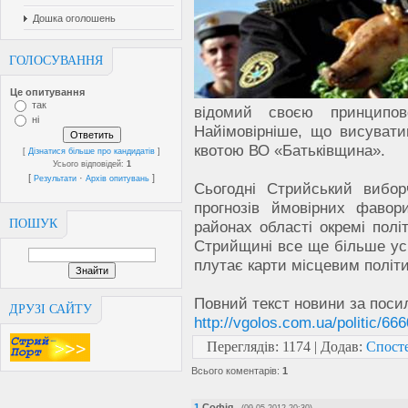
Дошка оголошень
ГОЛОСУВАННЯ
Це опитування
так
відомий своєю принципо
ні
Найімовірніше, що висуват
квотою ВО «Батьківщина».
[
Дізнатися більше про кандидатів
]
Усього відповідей:
1
[
·
]
Результати
Архів опитувань
Сьогодні Стрийський вибо
прогнозів ймовірних фавор
ПОШУК
районах області окремі полі
Стрийщині все ще більше ус
плутає карти місцевим політ
Повний текст новини за поси
ДРУЗІ САЙТУ
http://vgolos.com.ua/politic/
Переглядів
: 1174 |
Додав
:
Спосте
Всього коментарів
:
1
1
Софія