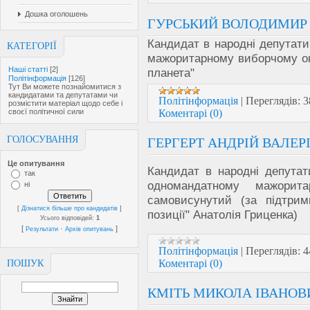
Дошка оголошень
ГУРСЬКИЙ ВОЛОДИМИР
Кандидат в народні депутат
КАТЕГОРІЇ
мажоритарному виборчому окр
Наші статті
[2]
планета"
Політінформація
[126]
Тут Ви можете познайомитися з
кандидатами та депутатами чи
Політінформація
|
Переглядів:
3
розмістити матеріал щодо себе і
своєї політичної сили
Коментарі (0)
ГОЛОСУВАННЯ
ГЕРГЕРТ АНДРІЙ ВАЛЕР
Це опитування
Кандидат в народні депутат
так
одномандатному мажори
ні
самовисунутий (за підтрим
[
Дізнатися більше про кандидатів
]
позиції" Анатолія Гриценка)
Усього відповідей:
1
[
·
]
Результати
Архів опитувань
Політінформація
|
Переглядів:
4
Коментарі (0)
ПОШУК
КМІТЬ МИКОЛА ІВАНОВ