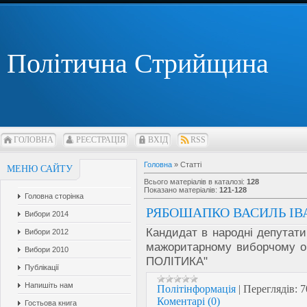
Політична Стрийщина
ГОЛОВНА
РЕЄСТРАЦІЯ
ВХІД
RSS
Головна
»
Статті
МЕНЮ САЙТУ
Всього матеріалів в каталозі
:
128
Показано матеріалів
:
121-128
Головна сторінка
РЯБОШАПКО ВАСИЛЬ І
Вибори 2014
Кандидат в народні депутат
Вибори 2012
мажоритарному виборчому ок
Вибори 2010
ПОЛІТИКА"
Публікації
Напишіть нам
Політінформація
|
Переглядів:
7
Коментарі (0)
Гостьова книга