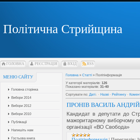
Політична Стрийщина
ГОЛОВНА
РЕЄСТРАЦІЯ
ВХІД
RSS
Головна
»
Статті
» Політінформація
МЕНЮ САЙТУ
У категорії матеріалів
:
126
Показано матеріалів
:
31-40
Головна сторінка
Сортувати по
:
Даті
·
Назві
·
Рейтингу
·
Комен
Вибори 2014
ПРОНІВ ВАСИЛЬ АНДРІ
Вибори 2012
Кандидат в депутати до Стр
Вибори 2010
мажоритарному виборчому окр
Публікації
організації «ВО Свобода»
Напишіть нам
Гостьова книга
Політінформація
|
Переглядів:
1