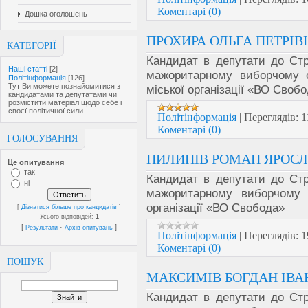
Коментарі (0)
Дошка оголошень
ПРОХИРА ОЛЬГА ПЕТРІВ
КАТЕГОРІЇ
Кандидат в депутати до Стр
Наші статті
[2]
мажоритарному виборчому 
Політінформація
[126]
Тут Ви можете познайомитися з
міської організації «ВО Своб
кандидатами та депутатами чи
розмістити матеріал щодо себе і
своєї політичної сили
Політінформація
|
Переглядів:
1
Коментарі (0)
ГОЛОСУВАННЯ
ПИЛИПІВ РОМАН ЯРОС
Це опитування
так
Кандидат в депутати до Стр
ні
мажоритарному виборчому
організації «ВО Свобода»
[
Дізнатися більше про кандидатів
]
Усього відповідей:
1
[
·
]
Результати
Архів опитувань
Політінформація
|
Переглядів:
1
Коментарі (0)
ПОШУК
МАКСИМІВ БОГДАН ІВ
Кандидат в депутати до Стр