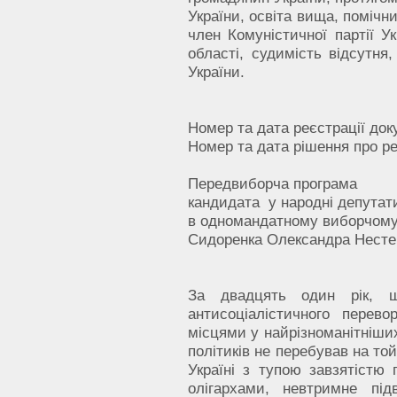
України, освіта вища, помічн
член Комуністичної партії У
області, судимість відсутня
України.
Номер та дата реєстрації до
Номер та дата рішення про р
Передвиборча програма
кандидата у народні депутат
в одномандатному виборчому
Сидоренка Олександра Несте
За двадцять один рік, щ
антисоціалістичного перево
місцями у найрізноманітніших
політиків не перебував на то
Україні з тупою завзятістю 
олігархами, невтримне пі