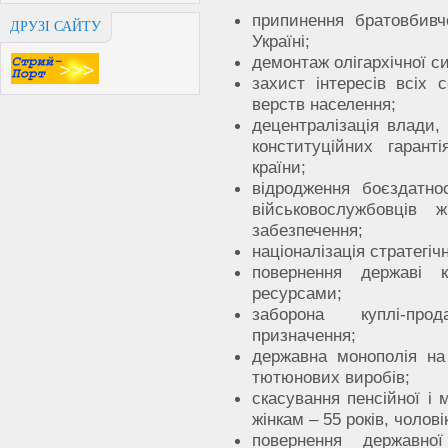
припинення братовбивч
ДРУЗІ САЙТУ
Україні;
демонтаж олігархічної с
захист інтересів всіх с
верств населення;
децентралізація влади, 
конституційних гаранті
країни;
відродження боєздатно
військовослужбовців 
забезпечення;
націоналізація стратегі
повернення державі 
ресурсами;
заборона куплі-прод
призначення;
державна монополія на
тютюнових виробів;
скасування пенсійної і 
жінкам – 55 років, чолові
повернення державної