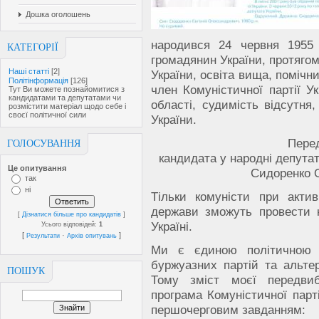
Дошка оголошень
народився 24 червня 1955 
КАТЕГОРІЇ
громадянин України, протягом 
Наші статті
[2]
України, освіта вища, помічн
Політінформація
[126]
член Комуністичної партії У
Тут Ви можете познайомитися з
кандидатами та депутатами чи
області, судимість відсутня
розмістити матеріал щодо себе і
своєї політичної сили
України.
Пере
ГОЛОСУВАННЯ
кандидата у народні депута
Це опитування
Сидоренко 
так
ні
Тільки комуністи при актив
держави зможуть провести ка
[
Дізнатися більше про кандидатів
]
Україні.
Усього відповідей:
1
[
·
]
Результати
Архів опитувань
Ми є єдиною політичною 
буржуазних партій та альте
ПОШУК
Тому зміст моєї передвиб
програма Комуністичної парт
першочерговим завданням: