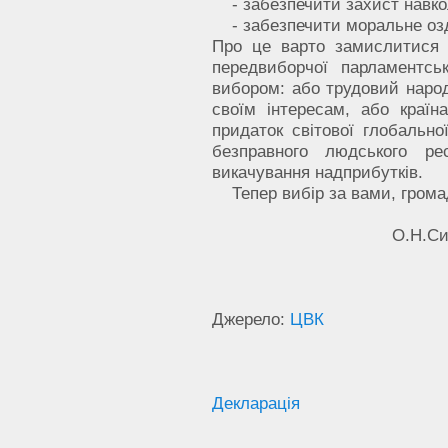
- забезпечити захист навк
- забезпечити моральне озд
Про це варто замислитися 
передвиборчої парламентсь
вибором: або трудовий народ
своїм інтересам, або країн
придаток світової глобально
безправного людського ре
викачування надприбутків.
Тепер вибір за вами, грома
О.Н.Сидоре
Джерело:
ЦВК
Декларація