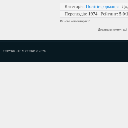
Категорія
:
Політінформація
|
До
Переглядів
:
1974
|
Рейтинг
:
5.0
/
Всього коментарів
:
0
Додавати коментарі 
COPYRIGHT MYCORP © 2026