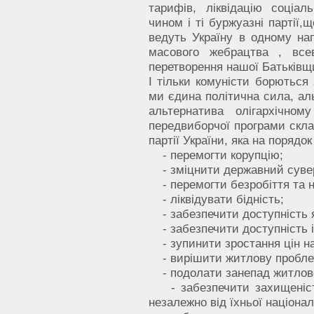
тарифів, ліквідацію соціал
чином і ті буржуазні партії,щ
ведуть Україну в одному нап
масового жебрацтва , всев
перетворення нашої Батьківщи
І тільки комуністи борються
ми єдина політична сила, ал
альтернатива олігархічно
передвиборчої програми скла
партії України, яка на порядо
- перемогти корупцію;
- зміцнити державний сувер
- перемогти безробіття та н
- ліквідувати бідність;
- забезпечити доступність я
- забезпечити доступність і 
- зупинити зростання цін на
- вирішити житлову пробле
- подолати занепад житлово
- забезпечити захищеність
незалежно від їхньої націона