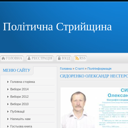
Політична Стрийщина
ГОЛОВНА
РЕЄСТРАЦІЯ
ВХІД
RSS
Головна
»
Статті
»
Політінформація
МЕНЮ САЙТУ
СИДОРЕНКО ОЛЕКСАНДР НЕСТЕР
Головна сторінка
Вибори 2014
Вибори 2012
Вибори 2010
Публікації
Напишіть нам
Гостьова книга