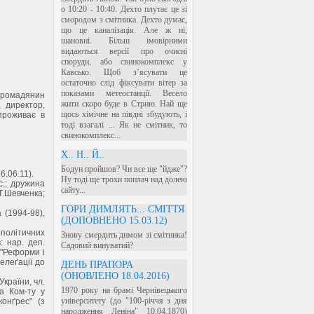
о 10:20 - 10:40. Дехто плутає це зі
смородом з смітника. Дехто думає,
що це каналізація. Але ж ні,
шановні. Більш імовірними
видаються версії про очисні
споруди, або свинокомплекс у
Кавсько. Щоб з’ясувати це
остаточно слід фіксувати вітер за
показами метеостанції. Весело
 громадянин
жити скоро буде в Стрию. Най ще
, директор,
щось хімічне на півдні збудують, і
проживає в
тоді взагалі ... Як не смітник, то
свинокомплекс...
Х.. Н.. Й..
Бодун пройшов? Чи все ще "йдже"?
6.06.11).
Ну тоді ще трохи поплач над долею
нс.; дружина
сайту...
Т.Шевченка;
ГОРИ ДИМЛЯТЬ... СМІТТЯ
а (1994-98),
(ДОПОВНЕНО 15.03.12)
 політичних
Знову смердить димом зі смітника!
: нар. деп.
Садовий винуватий?
 "Реформи і
делеґації до
ДЕНЬ ПРАПОРА
(ОНОВЛЕНО 18.04.2016)
України, чл.
1970 року на брамі Чернівецького
а Ком-ту у
університету (до "100-річчя з дня
онґрес" (з
народження Леніна" 10.04.1870)