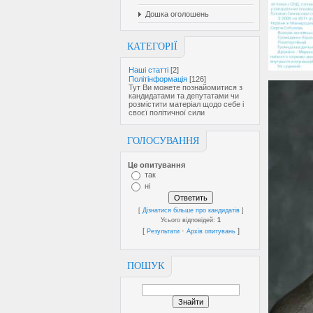
Дошка оголошень
КАТЕГОРІЇ
Наші статті
[2]
Політінформація
[126]
Тут Ви можете познайомитися з
кандидатами та депутатами чи
розмістити матеріал щодо себе і
своєї політичної сили
ГОЛОСУВАННЯ
Це опитування
так
ні
[
Дізнатися більше про кандидатів
]
Усього відповідей:
1
[
·
]
Результати
Архів опитувань
ПОШУК