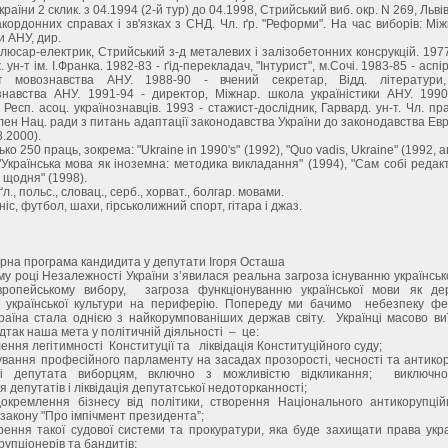
країни 2 склик. з 04.1994 (2-й тур) до 04.1998, Стрийський виб. окр. N 269, Львів
акордонних справах і зв'язках з СНД. Чл. ґр. "Реформи". На час виборів: Мі
и АНУ, дир.
слюсар-електрик, Стрийський з-д металевих і залізобетонних консрукцій. 1977-
. ун-т ім. І.Франка. 1982-83 - ґід-перекладач, "Інтурист", м.Сочі. 1983-85 - аспір
н-т мовознавства АНУ. 1988-90 - вчений секретар, Відд. літератур
навства АНУ. 1991-94 - директор, Міжнар. школа україністики АНУ. 1990-
 Респ. асоц. українознавців. 1993 - стажист-дослідник, Гарвард. ун-т. Чл. пр
член Нац. ради з питань адаптації законодавства України до законодавства Ев
8.2000).
ко 250 праць, зокрема: "Ukraine in 1990's" (1992), "Quo vadis, Ukraine" (1992, ав
"Українська мова як іноземна: методика викладання" (1994), "Сам собі редакт
 щодня" (1998).
л., польс., словац., серб., хорват., болгар. мовами.
ніс, футбол, шахи, гірськолижний спорт, гітара і джаз.
на програма кандидита у депутати Ігоря Осташа
оці Незалежності України з’явилася реальна загроза існуванню українськ
ропейському вибору, загроза функціонуванню української мови як де
я української культури на периферію. Попереду ми бачимо небезпеку фед
раїна стала однією з найкорумпованіших держав світу. Українці масово в
ідтак наша мета у політичній діяльності – це:
ння легітимності Конституції та ліквідація Конституційного суду;
ня професійного парламенту на засадах прозорості, чесності та антикору
сті депутата виборцям, включно з можливістю відкликання; виключн
 депутатів і ліквідація депутатської недоторканності;
млення бізнесу від політики, створення Національного антикорупцій
закону "Про імпічмент президента”;
ня такої судової системи та прокуратури, яка буде захищати права украї
рупціонерів та бандитів;