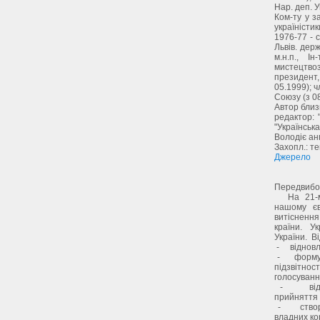
Нар. деп. У
Ком-ту у з
україністик
1976-77 - 
Львів. держ
м.н.п., І
мистецтвоз
президент,
05.1999); 
Союзу (з 0
Автор близь
редактор: 
"Українська
Володіє анґ
Захопл.: те
Джерело
Передвибор
На 21-му р
нашому єв
витісненн
країни. Ук
України. В
- відновле
- формуван
підзвітно
голосування
- відокре
прийняття 
- створен
владних ко