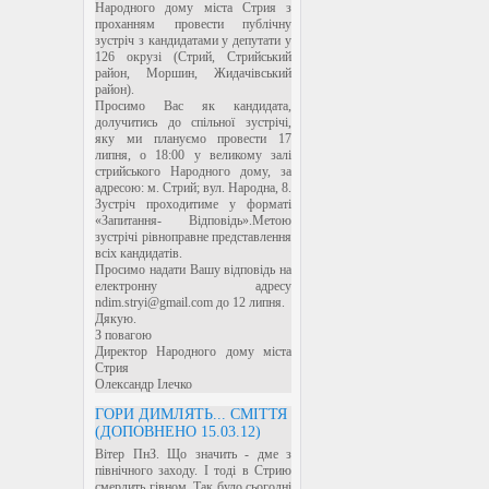
Народного дому міста Стрия з
проханням провести публічну
зустріч з кандидатами у депутати у
126 окрузі (Стрий, Стрийський
район, Моршин, Жидачівський
район).
Просимо Вас як кандидата,
долучитись до спільної зустрічі,
яку ми плануємо провести 17
липня, о 18:00 у великому залі
стрийського Народного дому, за
адресою: м. Стрий; вул. Народна, 8.
Зустріч проходитиме у форматі
«Запитання- Відповідь».Метою
зустрічі рівноправне представлення
всіх кандидатів.
Просимо надати Вашу відповідь на
електронну адресу
ndim.stryi@gmail.com до 12 липня.
Дякую.
З повагою
Директор Народного дому міста
Стрия
Олександр Ілечко
ГОРИ ДИМЛЯТЬ... СМІТТЯ
(ДОПОВНЕНО 15.03.12)
Вітер ПнЗ. Що значить - дме з
північного заходу. І тоді в Стрию
смердить гівном. Так було сьогодні