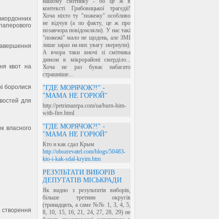
нашому смітнику - бо це ж в
контексті Грибовицької трагедії!
Хоча ніхто ту "пожежу" особливо
акордонних
не відчув (а по факту, це ж про
-паперового
позавчора повідомляли). У нас такі
"пожежі" мало не щодень, але ЗМІ
лише зараз на них увагу звернули).
 завершення
А вчора таки вночі зі смітника
димом в мікрорайоні смерділо...
ня квот на
Хоча не раз буває набагато
страшніше...
кі боролися
"ГДЕ МОРЯЧОК?!" -
"МАМА НЕ ГОРЮЙ"
востей для
http://petrimazepa.com/ua/burn-him-
with-fire.html
"ГДЕ МОРЯЧОК?!" -
к власного
"МАМА НЕ ГОРЮЙ"
Кто и как сдал Крым
http://obozrevatel.com/blogs/50483-
kto-i-kak-sdal-kryim.htm
РЕЗУЛЬТАТИ ВИБОРІВ
ДЕПУТАТІВ МІСЬКРАДИ
Як видно з результатів виборів,
більше третини округів
(тринадцять, а саме №№ 1, 3, 4, 5,
 створення
8, 10, 15, 16, 21, 24, 27, 28, 29) не