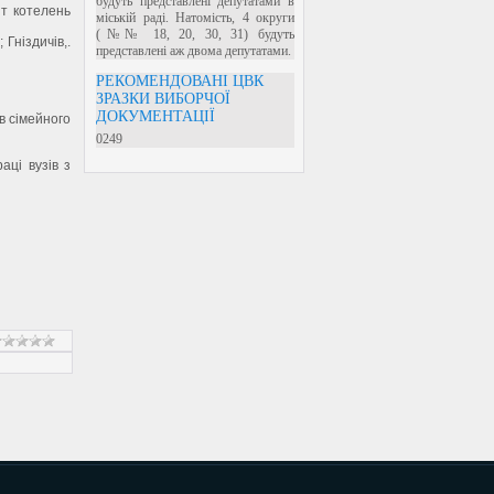
будуть представлені депутатами в
т котелень
міській раді. Натомість, 4 округи
(№№ 18, 20, 30, 31) будуть
Гніздичів,.
представлені аж двома депутатами.
РЕКОМЕНДОВАНІ ЦВК
ЗРАЗКИ ВИБОРЧОЇ
ДОКУМЕНТАЦІЇ
в сімейного
0249
ці вузів з