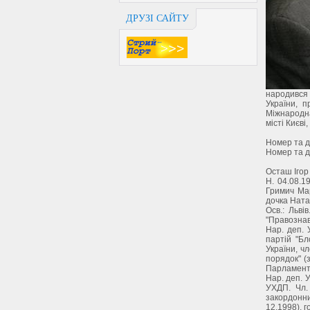
ДРУЗІ САЙТУ
народився 
України, п
Міжнародна
місті Києві
Номер та д
Номер та д
Осташ Ігор 
Н. 04.08.19
Гримич Мар
дочка Ната
Осв.: Львів
"Правознав
Нар. деп. У
партій "Бл
України, чл
порядок" (з
Парламент
Нар. деп. У
УХДП. Чл. 
закордонн
12.1998), г