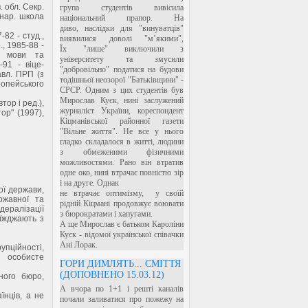
. обл. Секр.
група студентів вивісила
жнар. школа
національний прапор. На
диво, наслідки для "винуватців"
82 - студ.,
виявилися доволі "м’якими",
., 1985-88 -
Їх "лише" виключили з
и, мови та
університету та змусили
91 - віце-
"добровільно" податися на будови
авл. ПРП (з
тодішньої неозорої "Батьківщини" -
ропейського
СРСР. Одним з цих студентів був
Мирослав Куєк, нині заслужений
тор і ред.),
журналіст України, кореспондент
ор" (1997),
Кіцманівської районної газети
"Вільне життя". Не все у нього
гладко складалося в житті, людини
з обмеженими фізичними
можливостями. Рано він втратив
одне око, нині втрачає повністю зір
і на друге. Однак
ої держави,
не втрачає оптимізму, у своїй
ржавної та
рідній Кіцмані продовжує воювати
ералізації
з бюрократами і хапугами.
иїжджають з
А ще Мирослав є батьком Кароліни
Куєк - відомої української співачки
Ані Лорак.
пційності,
о особисте
ГОРИ ДИМЛЯТЬ... СМІТТЯ
(ДОПОВНЕНО 15.03.12)
ного бюро,
А вчора по 1+1 і решті каналів
нців, а не
почали заливатися про пожежу на