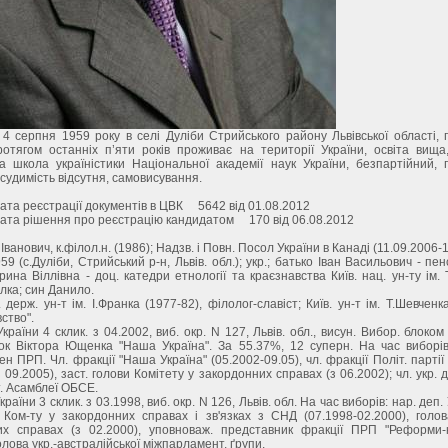
4 серпня 1959 року в селі Дуліби Стрийського району Львівської області,
ротягом останніх п’яти років проживає на території України, освіта вища
 школа україністики Національної академії наук України, безпартійний, 
, судимість відсутня, самовисування.
ата реєстрації документів в ЦВК 5642 від 01.08.2012
ата рішення про реєстрацію кандидатом 170 від 06.08.2012
Іванович, к.філол.н. (1986); Надзв. і Повн. Посол України в Канаді (11.09.2006-1
59 (с.Дуліби, Стрийський р-н, Львів. обл.); укр.; батько Іван Васильович - пе
ина Віллівна - доц. катедри етнології та краєзнавства Київ. нац. ун-ту ім. 
лка; син Данило.
. держ. ун-т ім. І.Франка (1977-82), філолог-славіст; Київ. ун-т ім. Т.Шевченк
ство".
країни 4 склик. з 04.2002, виб. окр. N 127, Львів. обл., висун. Вибор. блоком
ок Віктора Ющенка "Наша Україна". За 55.37%, 12 суперн. На час виборів
ен ПРП. Чл. фракції "Наша Україна" (05.2002-09.05), чл. фракції Політ. партії
 09.2005), заст. голови Комітету у закордонних справах (з 06.2002); чл. укр. 
. Асамблеї ОБСЕ.
країни 3 склик. з 03.1998, виб. окр. N 126, Львів. обл. На час виборів: нар. деп. 
Ком-ту у закордонних справах і зв'язках з СНД (07.1998-02.2000), голов
их справах (з 02.2000), уповноваж. представник фракції ПРП "Реформи-к
олова укр.-австралійської міжпарламент. ґрупи.