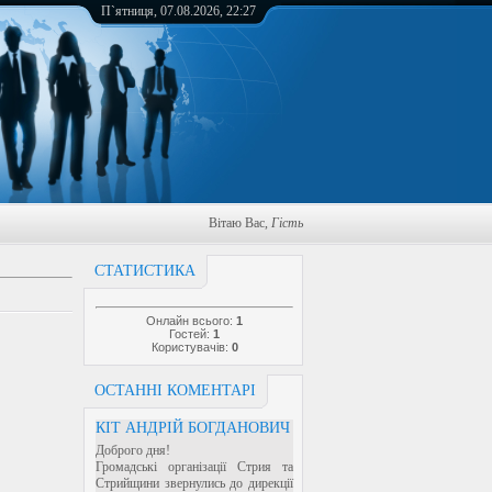
П`ятниця, 07.08.2026, 22:27
Вітаю Вас
,
Гість
СТАТИСТИКА
Онлайн всього:
1
Гостей:
1
Користувачів:
0
ОСТАННІ КОМЕНТАРІ
КІТ АНДРІЙ БОГДАНОВИЧ
Доброго дня!
Громадські організації Стрия та
Стрийщини звернулись до дирекції