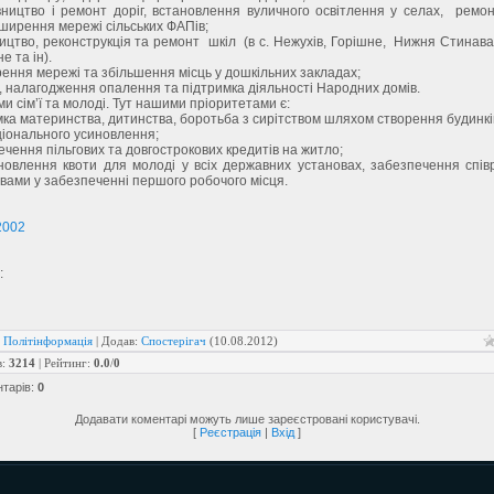
цтво і ремонт доріг, встановлення вуличного освітлення у селах, ремон
ирення мережі сільських ФАПів;
тво, реконструкція та ремонт шкіл (в с. Нежухів, Горішне, Нижня Стинава; 
е та ін).
ня мережі та збільшення місць у дошкільних закладах;
налагодження опалення та підтримка діяльності Народних домів.
ім’ї та молоді. Тут нашими пріоритетами є:
а материнства, дитинства, боротьба з сирітством шляхом створення будинкі
ціонального усиновлення;
ення пільгових та довгострокових кредитів на житло;
лення квоти для молоді у всіх державних установах, забезпечення співра
вами у забезпеченні першого робочого місця.
я
2002
:
:
Політінформація
|
Додав
:
Спостерігач
(10.08.2012)
в
:
3214
|
Рейтинг
:
0.0
/
0
нтарів
:
0
Додавати коментарі можуть лише зареєстровані користувачі.
[
Реєстрація
|
Вхід
]