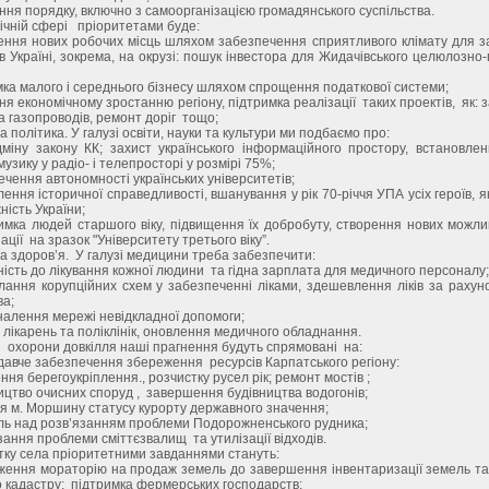
я порядку, включно з самоорганізацією громадянського суспільства.
чній сфері пріоритетами буде:
ня нових робочих місць шляхом забезпечення сприятливого клімату для з
 в Україні, зокрема, на окрузі: пошук інвестора для Жидачівського целюлозно
а малого і середнього бізнесу шляхом спрощення податкової системи;
 економічному зростанню регіону, підтримка реалізації таких проектів, як:
а газопроводів, ремонт доріг тощо;
 політика. У галузі освіти, науки та культури ми подбаємо про:
 закону КК; захист українського інформаційного простору, встановлен
музику у радіо- і телепросторі у розмірі 75%;
ення автономності українських університетів;
ння історичної справедливості, вшанування у рік 70-річчя УПА усіх героїв, я
ність України;
ка людей старшого віку, підвищення їх добробуту, створення нових можли
ції на зразок "Університету третього віку”.
доров’я. У галузі медицини треба забезпечити:
сть до лікування кожної людини та гідна зарплата для медичного персоналу;
ня корупційних схем у забезпеченні ліками, здешевлення ліків за рахуно
ва;
лення мережі невідкладної допомоги;
ікарень та поліклінік, оновлення медичного обладнання.
хорони довкілля наші прагнення будуть спрямовані на:
вче забезпечення збереження ресурсів Карпатського регіону:
ня берегоукріплення., розчистку русел рік; ремонт мостів ;
тво очисних споруд , завершення будівництва водогонів;
 м. Моршину статусу курорту державного значення;
ь над розв’язанням проблеми Подорожненського рудника;
ння проблеми сміттєзвалищ та утилізації відходів.
у села пріоритетними завданнями стануть:
ння мораторію на продаж земель до завершення інвентаризації земель та
 кадастру; підтримка фермерських господарств;