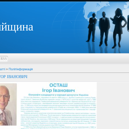
ийщина
RSS
атті
»
Політінформація
ГОР ІВАНОВИЧ