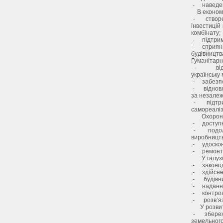
- наведенн
В економі
- створен
інвестицій
комбінату;
- підтримк
- сприяння
будівництв
Гуманітарна
- відміну
українську 
- забезпеч
- відновле
за незалеж
- підтрим
самореаліза
Охорона з
- доступні
- подолан
виробницт
- удоскона
- ремонт л
У галузі о
- законода
- здійснен
- будівниц
- надання
- контрол
- розв’яза
У розвитк
- збереже
земельного