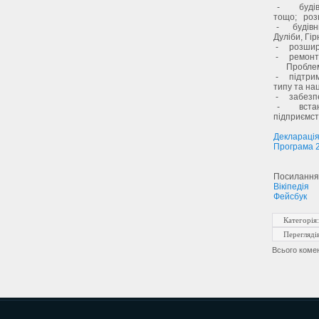
- будівни
тощо; розш
- будівниц
Дуліби, Гірн
- розширен
- ремонт, 
Проблеми с
- підтримк
типу та на
- забезпеч
- встанов
підприємст
Деклараці
Програма 
Посилання
Вікіпедія
Фейсбук
Категорія
Перегляді
Всього коме