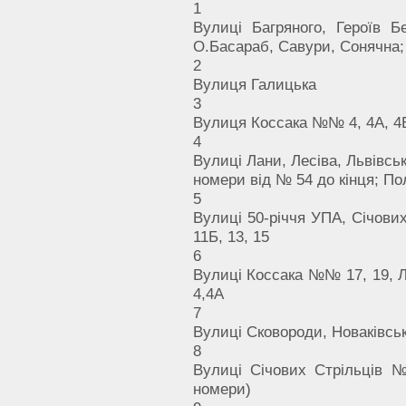
1
Вулиці Багряного, Героїв Б
О.Басараб, Савури, Сонячна; 
2
Вулиця Галицька
3
Вулиця Коссака №№ 4, 4А, 4Б, 
4
Вулиці Лани, Лесіва, Львівськ
номери від № 54 до кінця; По
5
Вулиці 50-річчя УПА, Січов
11Б, 13, 15
6
Вулиці Коссака №№ 17, 19, Ле
4,4А
7
Вулиці Сковороди, Новаківсько
8
Вулиці Січових Стрільців №
номери)