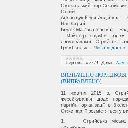
Смиковський Ігор Сергійо
Стрий
Андрощук Юлія Андріївна 
Н/п. Стрий
Бежик Мар’яна Іванівна Ра
. Майстер служби обліку 
споживачами . Стрийське газ
Грембовськ
...
Читати далі »
Переглядів:
3874
|
Додав:
Адмін
ВИЗНАЧЕНО ПОРЯДКОВІ
(ВИПРАВЛЕНО)
11 жовтня 2015 р. Стрий
жеребкування щодо порядк
партійні організації в бюле
Отже партії розмістяться у 
1. Стрийська міська орг