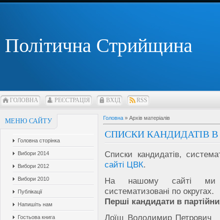
Політична Стрийщина
ГОЛОВНА
РЕЄСТРАЦІЯ
ВХІД
RSS
Головна
»
Архів матеріалів
МЕНЮ САЙТУ
СПИСКИ КАНДИДАТІВ В М
Головна сторінка
Списки кандидатів, система
Вибори 2014
сайті ЦВК
.
Вибори 2012
Вибори 2010
На нашому сайті ми о
систематизовані по округах.
Публікації
Перші кандидати в партійни
Напишіть нам
Лоїш Володимир Петрови
Гостьова книга