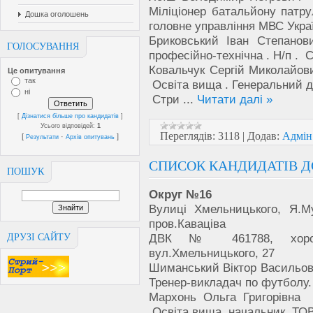
Міліціонер батальйону патру
Дошка оголошень
головне управління МВС Укра
Бриковський Іван Сте
ГОЛОСУВАННЯ
професійно-технічна . Н/п .
Ковальчук Сергій Микола
Це опитування
так
Освіта вища . Генеральний д
ні
Стри
...
Читати далі »
[
Дізнатися більше про кандидатів
]
Усього відповідей:
1
Переглядів:
3118
|
Додав:
Адмін
[
·
]
Результати
Архів опитувань
СПИСОК КАНДИДАТІВ ДО
ПОШУК
Округ №16
Вулиці Хмельницького, Я.Му
пров.Каваціва
ДВК № 461788, хорова
ДРУЗІ САЙТУ
вул.Хмельницького, 27
Шиманський Віктор Василь
Тренер-викладач по футбол
Мархонь Ольга Григорів
Освіта вища. начальник. ТОВ