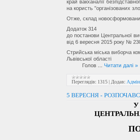
край вакханалії безпідставно
на користь "організованих зл
Отже, склад новосформованих 
Додаток 314
до постанови Центральної виб
від 6 вересня 2015 року № 
Стрийська міська виборча ком
Львівської області
Голов
...
Читати далі »
Переглядів:
1315
|
Додав:
Адмін
5 ВЕРЕСНЯ - РОЗПОЧАВ
У
ЦЕНТРАЛЬН
П