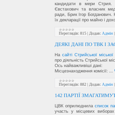
кандидати в мери Стрия.
Євстахович та власник меди
ради, Брик Ігор Богданович.
їх декларації про майно і дох
Переглядів:
815
|
Додав:
Адмін
ДЕЯКІ ДАНІ ПО ТВК І ЗА
На
сайті Стрийської міської
про діяльність Стрийської міс
Ось найважливіші дані:
Місцезнаходження комісії:
...
Переглядів:
882
|
Додав:
Адмін
142 ПАРТІЇ ЗМАГАТИМУ
ЦВК оприлюднила
список па
участь у місцевих виборах 