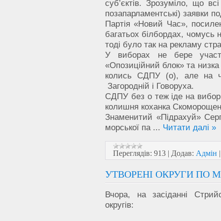
суб’єктів. Зрозуміло, що всі
позапарламентські) заявки по
Партія «Новий Час», посилен
багатьох білбордах, чомусь н
тоді було так на рекламу стр
У виборах не бере участь
«Опозиційний блок» та низка 
колись СДПУ (о), але на ч
Загородній і Говоруха.
СДПУ без о теж іде на вибори
колишня коханка Скоморощен
Знаменитий «Підрахуй» Сергі
морської па
...
Читати далі »
Переглядів:
913
|
Додав:
Адмін
УТВОРЕНІ ОКРУГИ ПО М
Вчора, на засіданні Стри
округів: