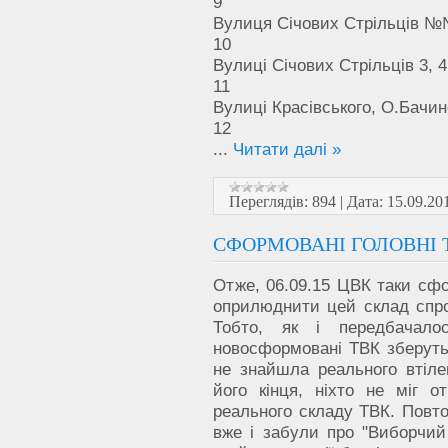
9
Вулиця Січових Стрільців №№ 
10
Вулиці Січових Стрільців 3, 4,
11
Вулиці Красівського, О.Бачин
12
...
Читати далі »
Переглядів:
894
|
Дата:
15.09.20
СФОРМОВАНІ ГОЛОВНІ 
Отже, 06.09.15 ЦВК таки сфо
оприлюднити цей склад спро
Тобто, як і передбачалос
новосформовані ТВК зберутьс
не знайшла реального втілен
його кінця, ніхто не міг о
реального складу ТВК. Повто
вже і забули про "Виборчий 